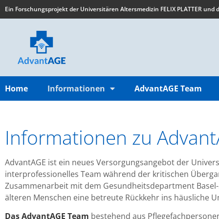
Ein Forschungsprojekt der Universitären Altersmedizin FELIX PLATTER und de
Home
Informationen
AdvantAGE Team
Informationen zu Advan
AdvantAGE ist ein neues Versorgungsangebot der Universi
interprofessionelles Team während der kritischen Überg
Zusammenarbeit mit dem Gesundheitsdepartment Basel-Sta
älteren Menschen eine betreute Rückkehr ins häusliche U
Das
AdvantAGE Team
bestehend aus Pflegefachpersonen