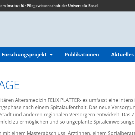
m Institut für Pflegewissenschaft der Universität Basel
Forschungsprojekt
Publikationen
Aktuelles
tAGE
tären Altersmedizin FELIX PLATTER- es umfasst eine inten
angsphase nach einem Spitalaufenthalt. Das neue Versorgu
dt und anderen regionalen Versorgern entwickelt. Das Zie
mfeld zu ermöglichen und so ungeplante Spitaleinweisunge
 mit einem Masterabschluss, Ärztinnen, einem Sozialbera